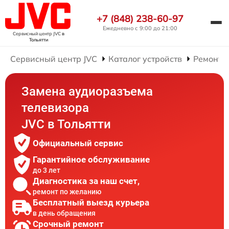
+7 (848) 238-60-97
Ежедневно с 9:00 до 21:00
Сервисный центр JVC
в
Тольятти
Сервисный центр JVC
Каталог устройств
Ремонт 
Замена аудиоразъема
телевизора
JVC в Тольятти
Официальный сервис
Гарантийное обслуживание
до 3 лет
Диагностика за наш счет,
ремонт по желанию
Бесплатный выезд курьера
в день обращения
Срочный ремонт