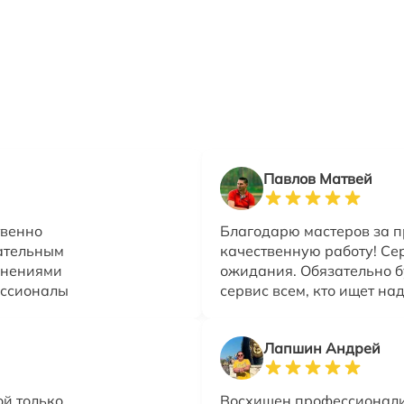
Павлов Матвей
твенно
Благодарю мастеров за 
ательным
качественную работу! Се
снениями
ожидания. Обязательно б
ессионалы
сервис всем, кто ищет на
Лапшин Андрей
ой только
Восхищен профессионал