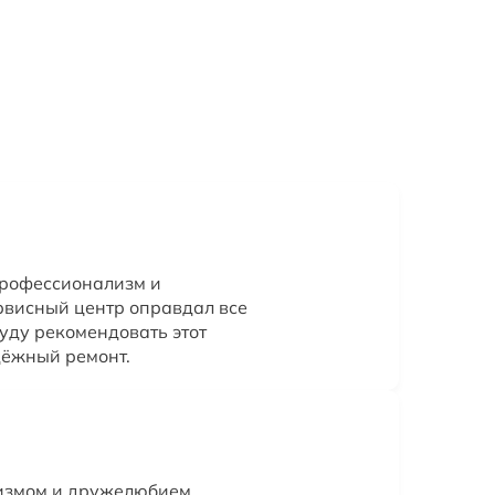
профессионализм и
рвисный центр оправдал все
уду рекомендовать этот
дёжный ремонт.
измом и дружелюбием